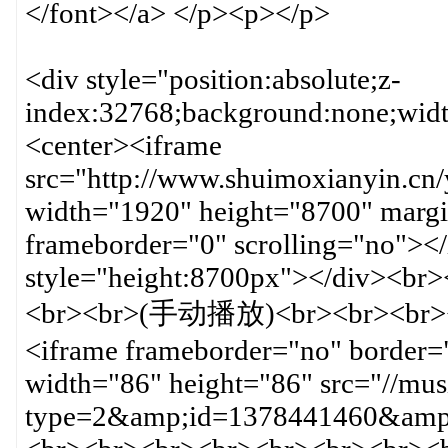
</font></a> </p><p></p>
<div style="position:absolute;z-
index:32768;background:none;widt
<center><iframe
src="http://www.shuimoxianyin.cn
width="1920" height="8700" margi
frameborder="0" scrolling="no"><
style="height:8700px"></div><b
<br><br>(手动播放)<br><br><br>
<iframe frameborder="no" border=
width="86" height="86" src="//mus
type=2&amp;id=1378441460&amp;