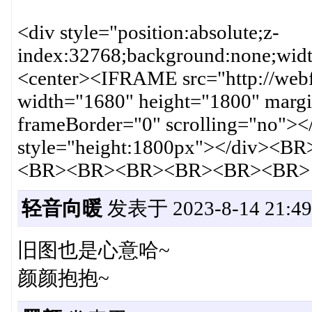
<div style="position:absolute;z-
index:32768;background:none;widt
<center><IFRAME src="http://webft
width="1680" height="1800" marg
frameBorder="0" scrolling="no">
style="height:1800px"></div
<BR><BR><BR><BR><BR><BR>
轻音向暖
发表于 2023-8-14 21:49
旧图也是心意哈~
颜颜抱抱~