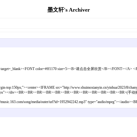
墨文轩's Archiver
yue.html" target=_blank><FONT color=#ff1170 size=5><B>请点击全屏欣赏</B></FONT></A> <
;margin-top:150px;"><center><IFRAME src="http://www.shuimoxianyin.cn/yinhua/2023/8/cha
"height:911px"></div><BR><BR><BR><BR><BR><BR><BR><BR><BR><BR><BR><BR>(手
c="https://music.163.com/song/media/outer/url?id=1952942242.mp3" type="audio/mpeg