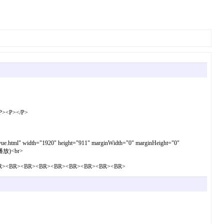
/P><P></P>
nyue.html" width="1920" height="911" marginWidth="0" marginHeight="0"
动播放)<br>
"></audio><BR><BR><BR><BR><BR><BR><BR><BR><BR>