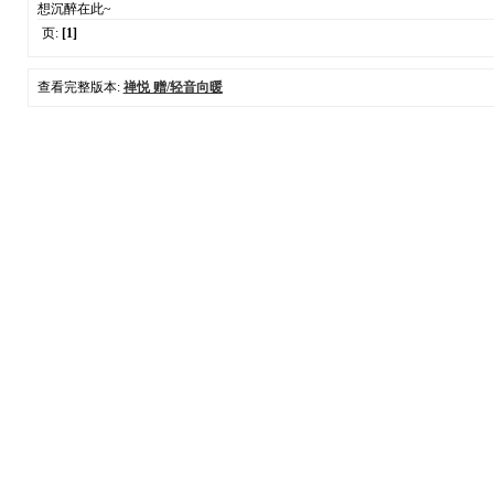
想沉醉在此~
页:
[1]
查看完整版本:
禅悦 赠/轻音向暖