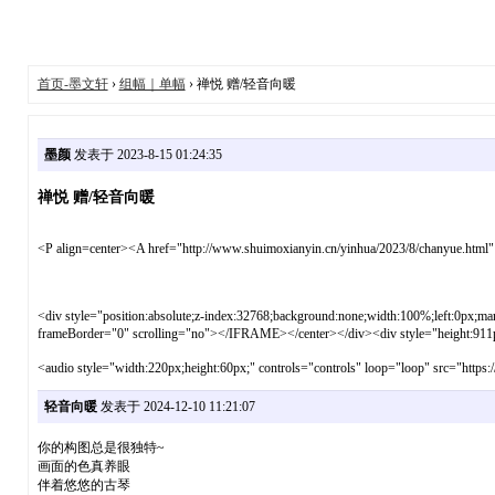
首页-墨文轩
›
组幅｜单幅
› 禅悦 赠/轻音向暖
墨颜
发表于 2023-8-15 01:24:35
禅悦 赠/轻音向暖
<P align=center><A href="http://www.shuimoxianyin.cn/yinhua/2023/8/chan
<div style="position:absolute;z-index:32768;background:none;width:100%;left:0px
frameBorder="0" scrolling="no"></IFRAME></center></div><div style=
<audio style="width:220px;height:60px;" controls="controls" loop="loop" sr
轻音向暖
发表于 2024-12-10 11:21:07
你的构图总是很独特~
画面的色真养眼
伴着悠悠的古琴