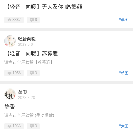
【轻音。向暖】无人及你 赠/墨颜
3687
6
#单图
轻音向暖
2023-9-6
【轻音。向暖】苏幕遮
请点击全屏欣赏【苏幕遮】
1956
0
#单图
墨颜
2023-8-28
静香
请点击全屏欣赏 (手动播放)
1966
0
#大图