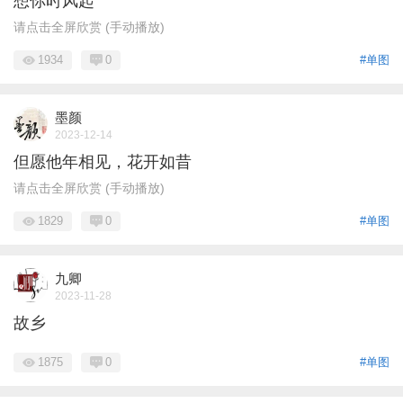
想你时风起
请点击全屏欣赏 (手动播放)
1934
0
#单图
墨颜
2023-12-14
但愿他年相见，花开如昔
请点击全屏欣赏 (手动播放)
1829
0
#单图
九卿
2023-11-28
故乡
1875
0
#单图