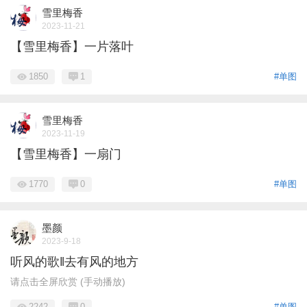
雪里梅香
2023-11-21
【雪里梅香】一片落叶
1850
1
#单图
雪里梅香
2023-11-19
【雪里梅香】一扇门
1770
0
#单图
墨颜
2023-9-18
听风的歌‖去有风的地方
请点击全屏欣赏 (手动播放)
2242
0
#单图