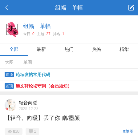
组幅｜单幅
组幅｜单幅
今日:
0
主题:
27
排名:
1
全部
最新
热门
热帖
精华
大图
单图
论坛发帖常用代码
置顶
墨文轩论坛守则（会员须知）
置顶
轻音向暖
2025-12-23
【轻音。向暖】丢了你 赠/墨颜
838
1
#单图