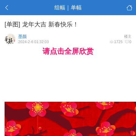
组幅｜单幅
[单图]
龙年大吉 新春快乐！
墨颜
楼主
2024-2-6 01:32:03
1725
0
请点击全屏欣赏