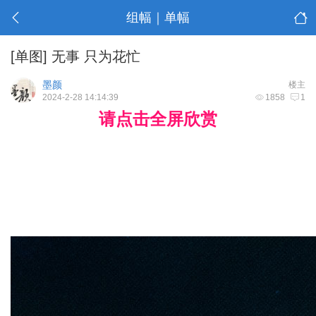
组幅｜单幅
[单图]
无事 只为花忙
墨颜
楼主
2024-2-28 14:14:39
1858
1
请点击全屏欣赏